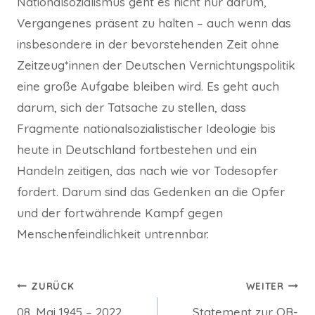
Nationalsozialismus geht es nicht nur darum,
Vergangenes präsent zu halten – auch wenn das
insbesondere in der bevorstehenden Zeit ohne
Zeitzeug*innen der Deutschen Vernichtungspolitik
eine große Aufgabe bleiben wird. Es geht auch
darum, sich der Tatsache zu stellen, dass
Fragmente nationalsozialistischer Ideologie bis
heute in Deutschland fortbestehen und ein
Handeln zeitigen, das nach wie vor Todesopfer
fordert. Darum sind das Gedenken an die Opfer
und der fortwährende Kampf gegen
Menschenfeindlichkeit untrennbar.
Beitragsnavigation
ZURÜCK
WEITER
08. Mai 1945 – 2022
Statement zur OB-